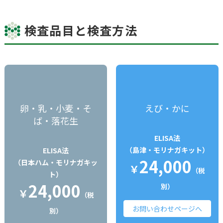
検査品目と検査方法
卵・乳・小麦・そ
えび・かに
ば・落花生
ELISA法
（島津・モリナガキット）
ELISA法
24,000
（日本ハム・モリナガキッ
￥
（税
ト）
24,000
別）
￥
（税
お問い合わせページへ
別）