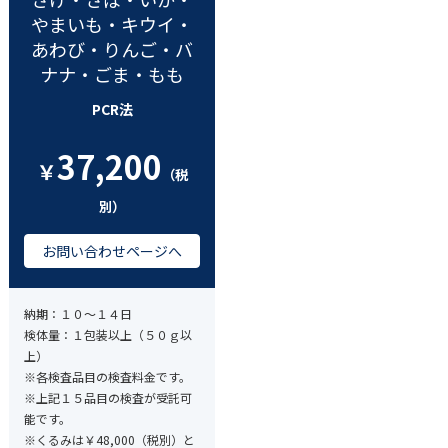
やまいも・キウイ・
あわび・りんご・バ
ナナ・ごま・もも
PCR法
37,200
￥
（税
別）
お問い合わせページへ
納期：１０～１４日
検体量：１包装以上（５０ｇ以
上）
※各検査品目の検査料金です。
※上記１５品目の検査が受託可
能です。
※くるみは￥48,000（税別）と