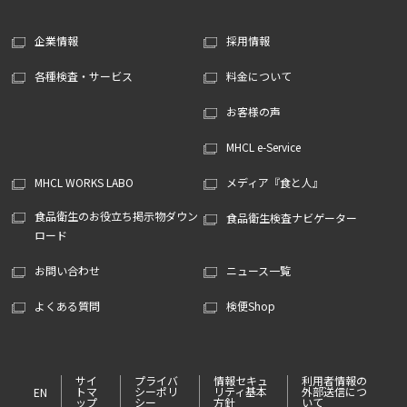
企業情報
採用情報
各種検査・サービス
料金について
お客様の声
MHCL e-Service
MHCL WORKS LABO
メディア『食と人』
食品衛生のお役立ち掲示物ダウン
食品衛生検査ナビゲーター
ロード
お問い合わせ
ニュース一覧
よくある質問
検便Shop
サイ
プライバ
情報セキュ
利用者情報の
トマ
シーポリ
リティ基本
外部送信につ
EN
ップ
シー
方針
いて