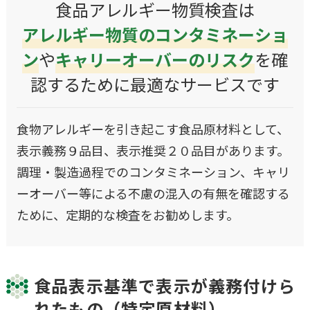
食品アレルギー物質検査は
アレルギー物質のコンタミネ
ー
ショ
ン
や
キャ
リ
ー
オ
ー
バ
ー
の
リスク
を
確
認するために最適なサービスです
食物アレルギーを引き起こす食品原材料として、
表示義務９品目、表示推奨２０品目があります。
調理・製造過程でのコンタミネーション、キャリ
ーオーバー等による不慮の混入の有無を確認する
ために、定期的な検査をお勧めします。
食品表示基準で表示が義務付けら
れたもの（特定原材料）