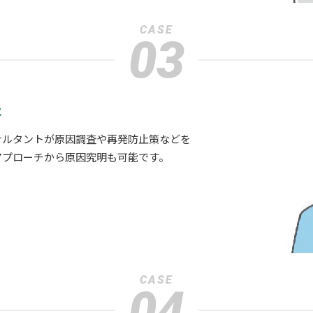
CASE
03
た
サルタントが原因調査や再発防止策などを
アプローチから原因究明も可能です。
CASE
04