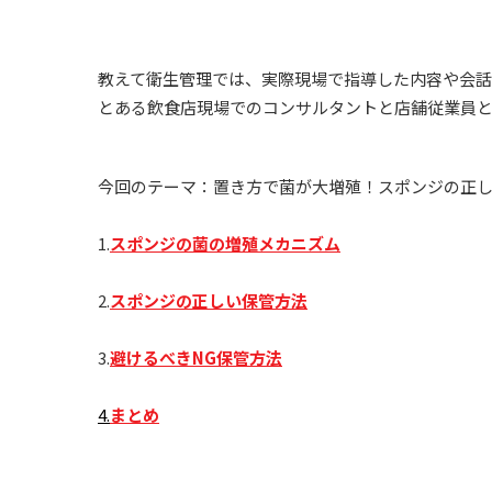
教えて衛生管理では、実際現場で指導した内容や会
とある飲食店現場でのコンサルタントと店舗従業員
今回のテーマ：置き方で菌が大増殖！スポンジの正
1.
スポンジの菌の増殖メカニズム
2.
スポンジの正しい保管方法
3.
避けるべき
NG
保管方法
4.
まとめ