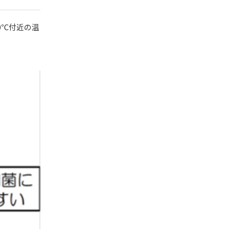
0℃
付近の温