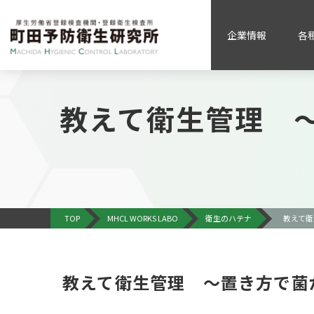
企業情報
各
教えて衛生管理 
TOP
MHCL WORKS LABO
衛生のハテナ
教えて衛
教えて衛生管理 ～置き方で菌