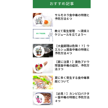
おすすめ記事
サルモネラ食中毒の特徴と
予防方法６つ
教えて衛生管理 ～清掃ス
ケジュールを立てよう～
【大量調理は危険！？】ウ
エルシュ菌食中毒の特徴と
予防方法４つ
【夏に注意！】黄色ブドウ
球菌食中毒の症状、予防方
法３つ
夏に多く発生する食中毒事
故について
【必見！】カンピロバクタ
ー食中毒の特徴と予防方法
４つ