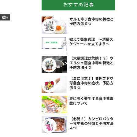
おすすめ記事
統計
サルモネラ食中毒の特徴と
予防方法６つ
教えて衛生管理 ～清掃ス
ケジュールを立てよう～
【大量調理は危険！？】ウ
エルシュ菌食中毒の特徴と
予防方法４つ
【夏に注意！】黄色ブドウ
球菌食中毒の症状、予防方
法３つ
夏に多く発生する食中毒事
故について
【必見！】カンピロバクタ
ー食中毒の特徴と予防方法
４つ