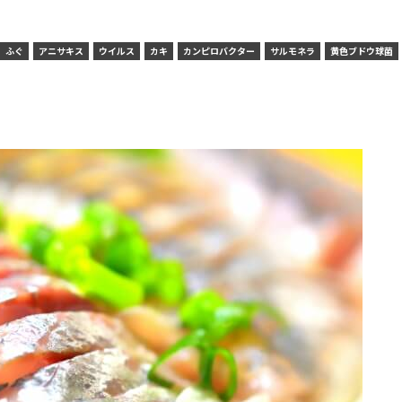
ふぐ
アニサキス
ウイルス
カキ
カンピロバクター
サルモネラ
黄色ブドウ球菌