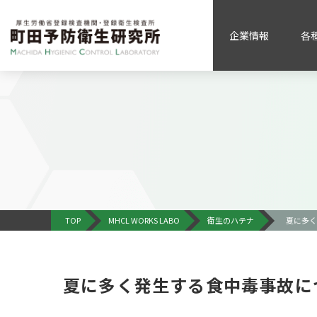
企業情報
各
TOP
MHCL WORKS LABO
衛生のハテナ
夏に多く
夏に多く発生する食中毒事故に