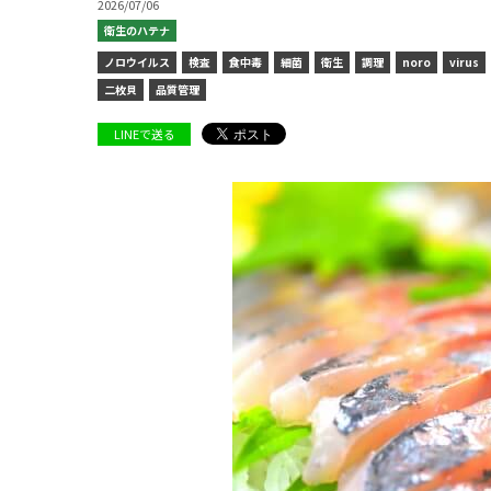
2026/07/06
衛生のハテナ
ノロウイルス
検査
食中毒
細菌
衛生
調理
noro
virus
二枚貝
品質管理
LINEで送る