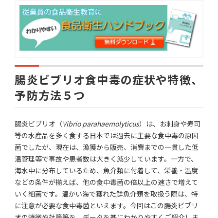
腸炎ビブリオ食中毒の症状や特徴、
予防方法５つ
腸炎ビブリオ（
Vibrio parahaemolyticus
）は、お刺身や寿司
等の水産品を多く食する日本では過去に主要な食中毒の原因
菌でしたが、現在は、漁獲から販売、消費までの一貫した低
温管理等で事故や患者数は大きく減少しています。一方で、
海水中に分布しているため、魚介類に付着して、栄養・温度
などの条件が揃えば、他の食中毒菌の倍以上の速さで増えて
いく細菌です。温かい海で獲れた鮮魚介類を取扱う際は、特
に注意が必要な食中毒菌といえます。今回はこの腸炎ビブリ
オの特徴や対策等を、データを基にわかりやすくご紹介しま