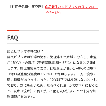
【町田予防衛生研究所】
食品衛生ハンドブックのダウンロー
ドページへ
FAQ
腸炎ビブリオの特徴は？
腸炎ビブリオは沿岸の海水、海泥中や汽水域に分布し、水温
が 15℃以上の環境（至適温度域 35～37℃）になると活発化
します。好塩性細菌であり、食塩濃度が高い1～8％の環境下
（増殖至適塩分濃度は2～3％）で増殖します。一方で真水に
弱い特徴があります。また、10℃以下では増殖しないとされ
ており、熱にも弱いため、なるべく低温（5℃以下）におくこ
と、真水（流水）で良く洗って菌を洗い流すことや十分な加
熱調理が有効です。