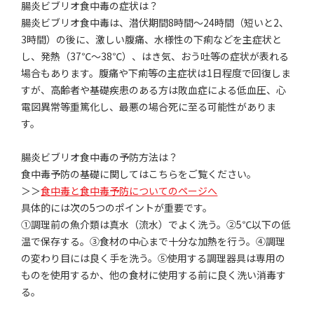
腸炎ビブリオ食中毒の症状は？
腸炎ビブリオ食中毒は、潜伏期間8時間～24時間（短いと2、
3時間）の後に、激しい腹痛、水様性の下痢などを主症状と
し、発熱（37℃～38℃）、はき気、おう吐等の症状が表れる
場合もあります。腹痛や下痢等の主症状は1日程度で回復しま
すが、高齢者や基礎疾患のある方は敗血症による低血圧、心
電図異常等重篤化し、最悪の場合死に至る可能性がありま
す。
腸炎ビブリオ食中毒の予防方法は？
食中毒予防の基礎に関してはこちらをご覧ください。
＞＞
食中毒と食中毒予防についてのページへ
具体的には次の5つのポイントが重要です。
①調理前の魚介類は真水（流水）でよく洗う。②5℃以下の低
温で保存する。③食材の中心まで十分な加熱を行う。④調理
の変わり目には良く手を洗う。⑤使用する調理器具は専用の
ものを使用するか、他の食材に使用する前に良く洗い消毒す
る。