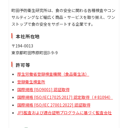
町田予防衛生研究所は、食の安全に関わる各種検査やコン
サルティングなど幅広く商品・サービスを取り揃え、ワン
ストップで食の安全をサポートする企業です。
本社所在地
〒194-0013
東京都町田市原町田3-9-9
許可等
厚生労働省登録検査機関（食品衛生法）
登録衛生検査所
国際規格 [ISO9001] 認証取得
国際規格 [ISO/IEC17025:2017] 認定取得（♯81094）
国際規格 [ISO/IEC 27001:2022] 認証取得
JFS監査および適合証明プログラムに基づく監査会社