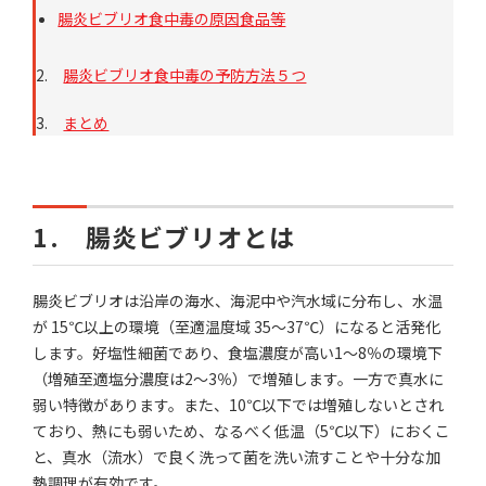
腸炎ビブリオ食中毒の原因食品等
2.
腸炎ビブリオ食中毒の予防方法５つ
3.
まとめ
1. 腸炎ビブリオとは
腸炎ビブリオは沿岸の海水、海泥中や汽水域に分布し、水温
が 15℃以上の環境（至適温度域 35～37℃）になると活発化
します。好塩性細菌であり、食塩濃度が高い1～8％の環境下
（増殖至適塩分濃度は2～3％）で増殖します。一方で真水に
弱い特徴があります。また、10℃以下では増殖しないとされ
ており、熱にも弱いため、なるべく低温（5℃以下）におくこ
と、真水（流水）で良く洗って菌を洗い流すことや十分な加
熱調理が有効です。