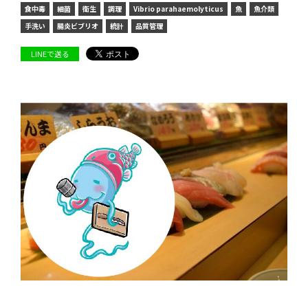
食中毒
細菌
衛生
調理
Vibrio parahaemolyticus
魚
魚介類
手洗い
腸炎ビブリオ
統計
品質管理
LINEで送る