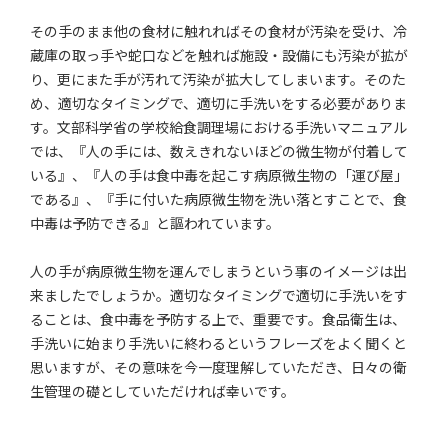
その手のまま他の食材に触れればその食材が汚染を受け、冷
蔵庫の取っ手や蛇口などを触れば施設・設備にも汚染が拡が
り、更にまた手が汚れて汚染が拡大してしまいます。そのた
め、適切なタイミングで、適切に手洗いをする必要がありま
す。文部科学省の学校給食調理場における手洗いマニュアル
では、『人の手には、数えきれないほどの微生物が付着して
いる』、『人の手は食中毒を起こす病原微生物の「運び屋」
である』、『手に付いた病原微生物を洗い落とすことで、食
中毒は予防できる』と謳われています。
人の手が病原微生物を運んでしまうという事のイメージは出
来ましたでしょうか。適切なタイミングで適切に手洗いをす
ることは、食中毒を予防する上で、重要です。食品衛生は、
手洗いに始まり手洗いに終わるというフレーズをよく聞くと
思いますが、その意味を今一度理解していただき、日々の衛
生管理の礎としていただければ幸いです。