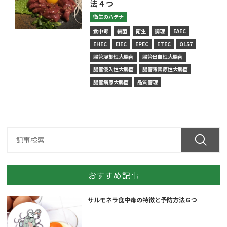
法４つ
衛生のハテナ
食中毒
細菌
衛生
調理
EAEC
EHEC
EIEC
EPEC
ETEC
O157
腸管凝集性大腸菌
腸管出血性大腸菌
腸管侵入性大腸菌
腸管毒素原性大腸菌
腸管病原大腸菌
品質管理
おすすめ記事
サルモネラ食中毒の特徴と予防方法６つ