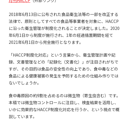
月刊HACCP
（外部リンク）
2018年6月13日に公布された食品衛生法等の一部を改正する
法律で、原則としてすべての食品等事業者を対象に、HACCP
に沿った衛生管理が制度化されることが決定しました。2020
年6月1日から制度が施行され、1年の経過措置期間を経て
2021年6月1日から完全施行となります。
「HACCP制度化対応」という言葉から、衛生管理計画や記
録、文書管理などの「記録化（文書化）」が注目されがちで
すが、その目的は食品の安全性の向上であり、食中毒などの
食品による健康被害の発生を予防するための仕組み作りでは
ないでしょうか。
食中毒原因の約9割を占めるのは微生物（寄生虫含む）です。
本稿では微生物コントロールに注目し、検査結果を活用し、
いかに効果的なHACCP制度化対応を行うか、という視点で概
説しています。