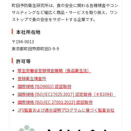
町田予防衛生研究所は、食の安全に関わる各種検査やコン
サルティングなど幅広く商品・サービスを取り揃え、ワン
ストップで食の安全をサポートする企業です。
本社所在地
〒194-0013
東京都町田市原町田3-9-9
許可等
厚生労働省登録検査機関（食品衛生法）
登録衛生検査所
国際規格 [ISO9001] 認証取得
国際規格 [ISO/IEC17025:2017] 認定取得（♯81094）
国際規格 [ISO/IEC 27001:2022] 認証取得
JFS監査および適合証明プログラムに基づく監査会社