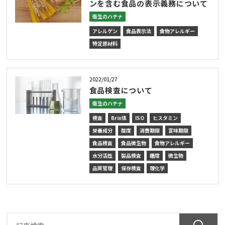
ンを含む食品の表示義務について
衛生のハテナ
アレルゲン
食品表示法
食物アレルギー
特定原材料
2022/01/27
食品検査について
衛生のハテナ
検査
Brix値
ISO
ヒスタミン
栄養成分
酸度
消費期限
賞味期限
食品検査
食品微生物
食物アレルギー
水分活性
製品検査
糖度
微生物
品質管理
保存検査
理化学