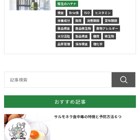
衛生のハテナ
検査
Brix値
ISO
ヒスタミン
栄養成分
酸度
消費期限
賞味期限
食品検査
食品微生物
食物アレルギー
水分活性
製品検査
糖度
微生物
品質管理
保存検査
理化学
おすすめ記事
サルモネラ食中毒の特徴と予防方法６つ